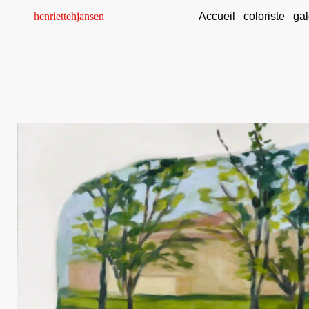
henriettehjansen
Accueil
coloriste
gal