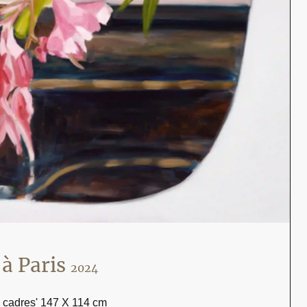
aris
2024
s cadres' 147 X 114 cm