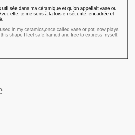
rs utilisée dans ma céramique et qu'on appellait vase ou
vec elle, je me sens à la fois en sécurité, encadrée et
é.
 used in my ceramics,once called vase or pot, now plays
this shape I feel safe,framed and free to express myself,
e