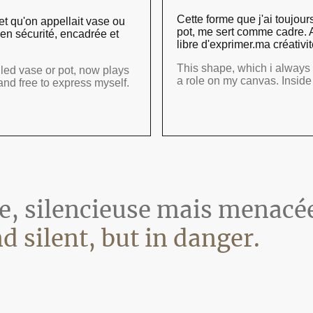
Cette forme que j'ai toujou
et qu'on appellait vase ou
pot, me sert comme cadre. A
 en sécurité, encadrée et
libre d'exprimer.ma créativit
This shape, which i always
led vase or pot, now plays
a role on my canvas. Inside 
and free to express myself.
se, silencieuse mais menacé
d silent, but in danger.