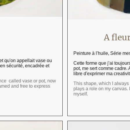
A fleur d
Peinture à l'huile, Série m
et qu'on appellait vase ou
Cette forme que j'ai toujou
 en sécurité, encadrée et
pot, me sert comme cadre. A
libre d'exprimer ma creativi
nce called vase or pot, now
This shape, which I always
ramed and free to express
plays a role on my canvas. I
myself.